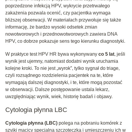
poprzedzone infekcją HPV, wykrycie przetrwałego
zakażenia pozwala ocenić, czy pacjentka wymaga
bliższej obserwacji. W materiałach przywołuje się także
informację, że bardzo wysoki odsetek zmian
nowotworowych i przednowotworowych zawiera DNA
HPV, co dobrze pokazuje sens tego kierunku diagnostyki.
W praktyce test HPV HR bywa wykonywany
co 5 lat
, jeśli
wynik jest ujemny, natomiast dodatni wynik uruchamia
kolejne kroki. To nie jest „wyrok”, tylko sygnał do triage,
czyli rozsądnego rozdzielenia pacjentek na te, które
wymagają dalszej diagnostyki, i te, które mogą pozostać
w obserwacji. Dalsze postępowanie ustala lekarz,
uwzględniając wynik, wiek, historię badań i objawy.
Cytologia płynna LBC
Cytologia płynna (LBC)
polega na pobraniu komórek z
szyjki macicy specjalną szczoteczką i umieszczeniu ich w