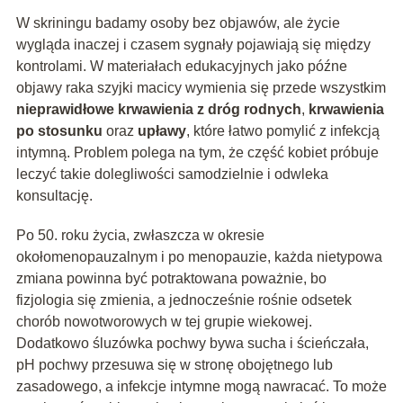
W skriningu badamy osoby bez objawów, ale życie
wygląda inaczej i czasem sygnały pojawiają się między
kontrolami. W materiałach edukacyjnych jako późne
objawy raka szyjki macicy wymienia się przede wszystkim
nieprawidłowe krwawienia z dróg rodnych
,
krwawienia
po stosunku
oraz
upławy
, które łatwo pomylić z infekcją
intymną. Problem polega na tym, że część kobiet próbuje
leczyć takie dolegliwości samodzielnie i odwleka
konsultację.
Po 50. roku życia, zwłaszcza w okresie
okołomenopauzalnym i po menopauzie, każda nietypowa
zmiana powinna być potraktowana poważnie, bo
fizjologia się zmienia, a jednocześnie rośnie odsetek
chorób nowotworowych w tej grupie wiekowej.
Dodatkowo śluzówka pochwy bywa sucha i ścieńczała,
pH pochwy przesuwa się w stronę obojętnego lub
zasadowego, a infekcje intymne mogą nawracać. To może