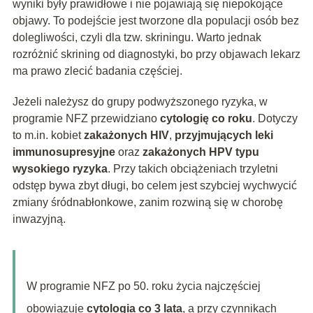
wyniki były prawidłowe i nie pojawiają się niepokojące
objawy. To podejście jest tworzone dla populacji osób bez
dolegliwości, czyli dla tzw. skriningu. Warto jednak
rozróżnić skrining od diagnostyki, bo przy objawach lekarz
ma prawo zlecić badania częściej.
Jeżeli należysz do grupy podwyższonego ryzyka, w
programie NFZ przewidziano
cytologię co roku
. Dotyczy
to m.in. kobiet
zakażonych HIV
,
przyjmujących leki
immunosupresyjne
oraz
zakażonych HPV typu
wysokiego ryzyka
. Przy takich obciążeniach trzyletni
odstęp bywa zbyt długi, bo celem jest szybciej wychwycić
zmiany śródnabłonkowe, zanim rozwiną się w chorobę
inwazyjną.
W programie NFZ po 50. roku życia najczęściej
obowiązuje
cytologia co 3 lata
, a przy czynnikach