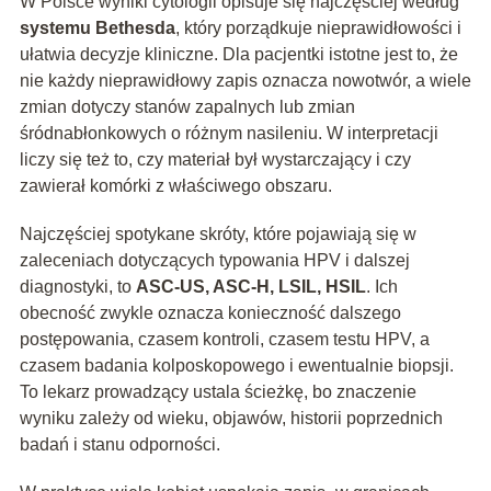
W Polsce wyniki cytologii opisuje się najczęściej według
systemu Bethesda
, który porządkuje nieprawidłowości i
ułatwia decyzje kliniczne. Dla pacjentki istotne jest to, że
nie każdy nieprawidłowy zapis oznacza nowotwór, a wiele
zmian dotyczy stanów zapalnych lub zmian
śródnabłonkowych o różnym nasileniu. W interpretacji
liczy się też to, czy materiał był wystarczający i czy
zawierał komórki z właściwego obszaru.
Najczęściej spotykane skróty, które pojawiają się w
zaleceniach dotyczących typowania HPV i dalszej
diagnostyki, to
ASC-US, ASC-H, LSIL, HSIL
. Ich
obecność zwykle oznacza konieczność dalszego
postępowania, czasem kontroli, czasem testu HPV, a
czasem badania kolposkopowego i ewentualnie biopsji.
To lekarz prowadzący ustala ścieżkę, bo znaczenie
wyniku zależy od wieku, objawów, historii poprzednich
badań i stanu odporności.