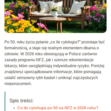
Po 50. roku życia pytanie „co ile cytologia?” przestaje być
formalnością, a staje się realnym elementem dbania o
zdrowie. W 2026 roku obowiązują w Polsce zarówno
zasady programu NFZ, jak i szersze rekomendacje
lekarzy, które uwzględniają indywidualne ryzyko. Poniżej
znajdziesz uporządkowane informacje, które pomagają
ustalić sensowny rytm badań i uniknąć najczęstszych
nieporozumień.
Spis treści:
Co ile cytologia po 50 na NFZ w 2026 roku?