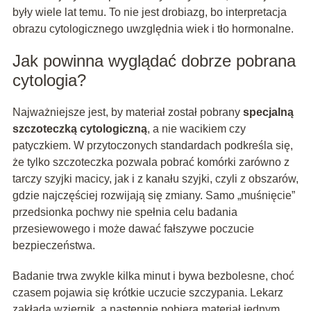
były wiele lat temu. To nie jest drobiazg, bo interpretacja
obrazu cytologicznego uwzględnia wiek i tło hormonalne.
Jak powinna wyglądać dobrze pobrana
cytologia?
Najważniejsze jest, by materiał został pobrany
specjalną
szczoteczką cytologiczną
, a nie wacikiem czy
patyczkiem. W przytoczonych standardach podkreśla się,
że tylko szczoteczka pozwala pobrać komórki zarówno z
tarczy szyjki macicy, jak i z kanału szyjki, czyli z obszarów,
gdzie najczęściej rozwijają się zmiany. Samo „muśnięcie”
przedsionka pochwy nie spełnia celu badania
przesiewowego i może dawać fałszywe poczucie
bezpieczeństwa.
Badanie trwa zwykle kilka minut i bywa bezbolesne, choć
czasem pojawia się krótkie uczucie szczypania. Lekarz
zakłada wziernik, a następnie pobiera materiał jednym