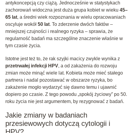
antykoncepcją czy ciążą. Jednocześnie w statystykach
zachorowań widoczna jest duża grupa kobiet w wieku
45–
65 lat
, a średni wiek rozpoznania w wielu opracowaniach
oscyluje wokół
50 lat
. To zderzenie dwóch faktów –
mniejszej czujności i realnego ryzyka – sprawia, że
regularność badań ma szczególne znaczenie właśnie w
tym czasie życia.
Istotne jest też to, że rak szyjki macicy zwykle wynika z
przetrwałej infekcji HPV
, a od zakażenia do rozwoju
zmian może minąć wiele lat. Kobieta może mieć stałego
partnera i nadal pozostawać w obszarze ryzyka, bo
zakażenie mogło wydarzyć się dawno temu i ujawnić
dopiero po czasie. Z tego powodu „spokój życiowy” po 50.
roku życia nie jest argumentem, by rezygnować z badań.
Jakie zmiany w badaniach
przesiewowych dotyczą cytologii i
HPV?