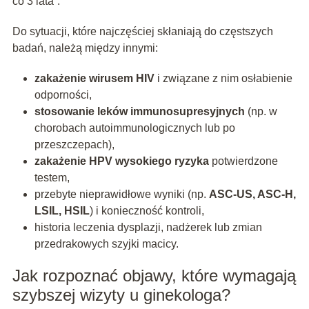
co 3 lata”.
Do sytuacji, które najczęściej skłaniają do częstszych
badań, należą między innymi:
zakażenie wirusem HIV
i związane z nim osłabienie
odporności,
stosowanie leków immunosupresyjnych
(np. w
chorobach autoimmunologicznych lub po
przeszczepach),
zakażenie HPV wysokiego ryzyka
potwierdzone
testem,
przebyte nieprawidłowe wyniki (np.
ASC-US, ASC-H,
LSIL, HSIL
) i konieczność kontroli,
historia leczenia dysplazji, nadżerek lub zmian
przedrakowych szyjki macicy.
Jak rozpoznać objawy, które wymagają
szybszej wizyty u ginekologa?