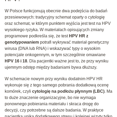
W Polsce funkcjonują obecnie dwa podejścia do badań
przesiewowych: tradycyjny schemat oparty o cytologię
oraz schemat, w którym punktem wyjścia jest test na HPV
wysokiego ryzyka. W materiałach opisujących zmiany
programowe podkreśla się, że test
HPV HR z
genotypowaniem
potrafi wykrywać materiał genetyczny
wirusa (DNA lub RNA) i wskazywać typy o wysokim
potencjale onkogennym, w tym szczególnie omawiane
HPV 16 i 18
. Dla pacjentki ważne jest to, że przy wyniku
ujemnym odstęp między badaniami bywa dłuższy.
W schemacie nowym przy wyniku dodatnim HPV HR
wykonuje się z tego samego pobrania dodatkową ocenę
komórek, czyli
cytologię na podłożu płynnym (LBC)
. Ma
to duże znaczenie organizacyjne, bo nie wymaga
ponownego pobierania materiału i skraca drogę do
decyzji, czy potrzebne są dalsze badania. W praktyce
pacjentka unika dodatkowego stresu i kolejnej wizyty tylko