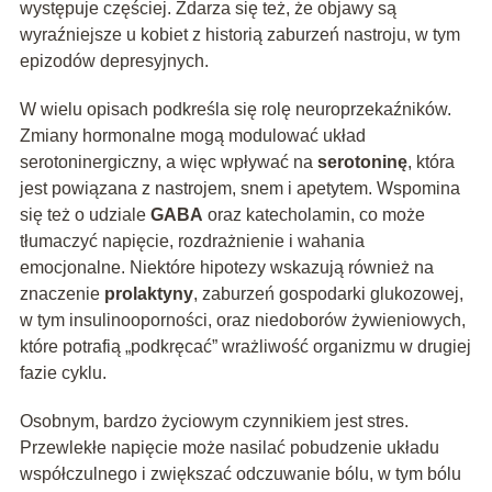
występuje częściej. Zdarza się też, że objawy są
wyraźniejsze u kobiet z historią zaburzeń nastroju, w tym
epizodów depresyjnych.
W wielu opisach podkreśla się rolę neuroprzekaźników.
Zmiany hormonalne mogą modulować układ
serotoninergiczny, a więc wpływać na
serotoninę
, która
jest powiązana z nastrojem, snem i apetytem. Wspomina
się też o udziale
GABA
oraz katecholamin, co może
tłumaczyć napięcie, rozdrażnienie i wahania
emocjonalne. Niektóre hipotezy wskazują również na
znaczenie
prolaktyny
, zaburzeń gospodarki glukozowej,
w tym insulinooporności, oraz niedoborów żywieniowych,
które potrafią „podkręcać” wrażliwość organizmu w drugiej
fazie cyklu.
Osobnym, bardzo życiowym czynnikiem jest stres.
Przewlekłe napięcie może nasilać pobudzenie układu
współczulnego i zwiększać odczuwanie bólu, w tym bólu