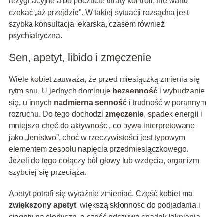
rezygnacyjne albo poczucie utraty kontroli, nie warto
czekać „aż przejdzie”. W takiej sytuacji rozsądna jest
szybka konsultacja lekarska, czasem również
psychiatryczna.
Sen, apetyt, libido i zmęczenie
Wiele kobiet zauważa, że przed miesiączką zmienia się
rytm snu. U jednych dominuje
bezsenność
i wybudzanie
się, u innych
nadmierna senność
i trudność w porannym
rozruchu. Do tego dochodzi
zmęczenie
, spadek energii i
mniejsza chęć do aktywności, co bywa interpretowane
jako „lenistwo”, choć w rzeczywistości jest typowym
elementem zespołu napięcia przedmiesiączkowego.
Jeżeli do tego dołączy ból głowy lub wzdęcia, organizm
szybciej się przeciąża.
Apetyt potrafi się wyraźnie zmieniać. Część kobiet ma
zwiększony apetyt
, większą skłonność do podjadania i
ciągoty na słodycze, a część odczuwa spadek łaknienia.