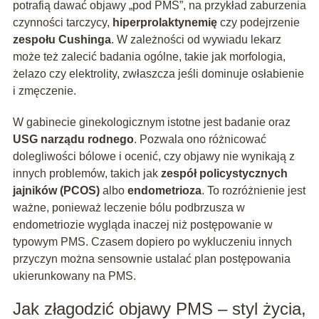
potrafią dawać objawy „pod PMS”, na przykład zaburzenia
czynności tarczycy,
hiperprolaktynemię
czy podejrzenie
zespołu Cushinga
. W zależności od wywiadu lekarz
może też zalecić badania ogólne, takie jak morfologia,
żelazo czy elektrolity, zwłaszcza jeśli dominuje osłabienie
i zmęczenie.
W gabinecie ginekologicznym istotne jest badanie oraz
USG narządu rodnego
. Pozwala ono różnicować
dolegliwości bólowe i ocenić, czy objawy nie wynikają z
innych problemów, takich jak
zespół policystycznych
jajników (PCOS)
albo
endometrioza
. To rozróżnienie jest
ważne, ponieważ leczenie bólu podbrzusza w
endometriozie wygląda inaczej niż postępowanie w
typowym PMS. Czasem dopiero po wykluczeniu innych
przyczyn można sensownie ustalać plan postępowania
ukierunkowany na PMS.
Jak złagodzić objawy PMS – styl życia,