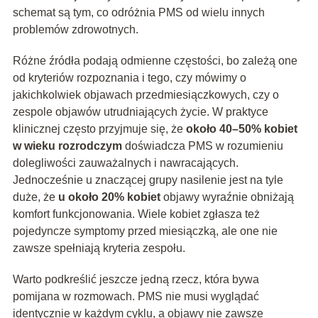
schemat są tym, co odróżnia PMS od wielu innych
problemów zdrowotnych.
Różne źródła podają odmienne częstości, bo zależą one
od kryteriów rozpoznania i tego, czy mówimy o
jakichkolwiek objawach przedmiesiączkowych, czy o
zespole objawów utrudniających życie. W praktyce
klinicznej często przyjmuje się, że
około 40–50% kobiet
w wieku rozrodczym
doświadcza PMS w rozumieniu
dolegliwości zauważalnych i nawracających.
Jednocześnie u znaczącej grupy nasilenie jest na tyle
duże, że
u około 20% kobiet
objawy wyraźnie obniżają
komfort funkcjonowania. Wiele kobiet zgłasza też
pojedyncze symptomy przed miesiączką, ale one nie
zawsze spełniają kryteria zespołu.
Warto podkreślić jeszcze jedną rzecz, która bywa
pomijana w rozmowach. PMS nie musi wyglądać
identycznie w każdym cyklu, a objawy nie zawsze