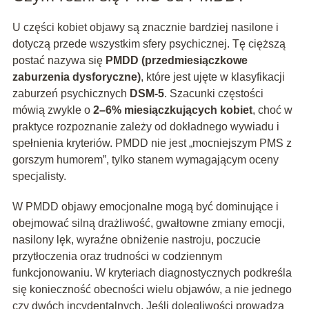
U części kobiet objawy są znacznie bardziej nasilone i
dotyczą przede wszystkim sfery psychicznej. Tę cięższą
postać nazywa się
PMDD (przedmiesiączkowe
zaburzenia dysforyczne)
, które jest ujęte w klasyfikacji
zaburzeń psychicznych
DSM-5
. Szacunki częstości
mówią zwykle o
2–6% miesiączkujących kobiet
, choć w
praktyce rozpoznanie zależy od dokładnego wywiadu i
spełnienia kryteriów. PMDD nie jest „mocniejszym PMS z
gorszym humorem”, tylko stanem wymagającym oceny
specjalisty.
W PMDD objawy emocjonalne mogą być dominujące i
obejmować silną drażliwość, gwałtowne zmiany emocji,
nasilony lęk, wyraźne obniżenie nastroju, poczucie
przytłoczenia oraz trudności w codziennym
funkcjonowaniu. W kryteriach diagnostycznych podkreśla
się konieczność obecności wielu objawów, a nie jednego
czy dwóch incydentalnych. Jeśli dolegliwości prowadzą