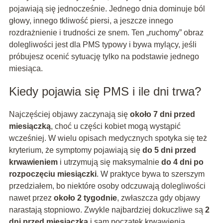
pojawiają się jednocześnie. Jednego dnia dominuje ból
głowy, innego tkliwość piersi, a jeszcze innego
rozdrażnienie i trudności ze snem. Ten „ruchomy” obraz
dolegliwości jest dla PMS typowy i bywa mylący, jeśli
próbujesz ocenić sytuację tylko na podstawie jednego
miesiąca.
Kiedy pojawia się PMS i ile dni trwa?
Najczęściej objawy zaczynają się
około 7 dni przed
miesiączką
, choć u części kobiet mogą wystąpić
wcześniej. W wielu opisach medycznych spotyka się też
kryterium, że symptomy pojawiają się
do 5 dni przed
krwawieniem
i utrzymują się maksymalnie
do 4 dni po
rozpoczęciu miesiączki
. W praktyce bywa to szerszym
przedziałem, bo niektóre osoby odczuwają dolegliwości
nawet przez
około 2 tygodnie
, zwłaszcza gdy objawy
narastają stopniowo. Zwykle najbardziej dokuczliwe są
2
dni przed miesiączką
i sam początek krwawienia.