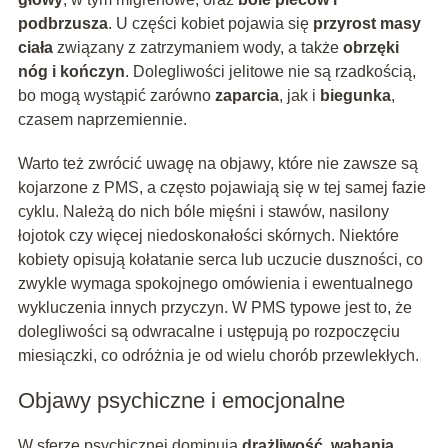
podbrzusza
. U części kobiet pojawia się
przyrost masy
ciała
związany z zatrzymaniem wody, a także
obrzęki
nóg i kończyn
. Dolegliwości jelitowe nie są rzadkością,
bo mogą wystąpić zarówno
zaparcia
, jak i
biegunka
,
czasem naprzemiennie.
Warto też zwrócić uwagę na objawy, które nie zawsze są
kojarzone z PMS, a często pojawiają się w tej samej fazie
cyklu. Należą do nich bóle mięśni i stawów, nasilony
łojotok czy więcej niedoskonałości skórnych. Niektóre
kobiety opisują kołatanie serca lub uczucie duszności, co
zwykle wymaga spokojnego omówienia i ewentualnego
wykluczenia innych przyczyn. W PMS typowe jest to, że
dolegliwości są odwracalne i ustępują po rozpoczęciu
miesiączki, co odróżnia je od wielu chorób przewlekłych.
Objawy psychiczne i emocjonalne
W sferze psychicznej dominują
drażliwość
,
wahania