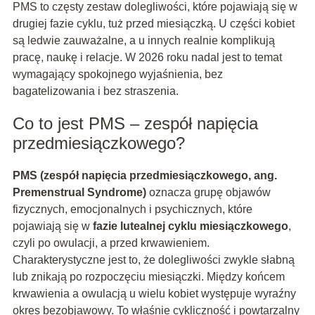
PMS to częsty zestaw dolegliwości, które pojawiają się w
drugiej fazie cyklu, tuż przed miesiączką. U części kobiet
są ledwie zauważalne, a u innych realnie komplikują
pracę, naukę i relacje. W 2026 roku nadal jest to temat
wymagający spokojnego wyjaśnienia, bez
bagatelizowania i bez straszenia.
Co to jest PMS – zespół napięcia
przedmiesiączkowego?
PMS (zespół napięcia przedmiesiączkowego, ang.
Premenstrual Syndrome)
oznacza grupę objawów
fizycznych, emocjonalnych i psychicznych, które
pojawiają się w
fazie lutealnej cyklu miesiączkowego
,
czyli po owulacji, a przed krwawieniem.
Charakterystyczne jest to, że dolegliwości zwykle słabną
lub znikają po rozpoczęciu miesiączki. Między końcem
krwawienia a owulacją u wielu kobiet występuje wyraźny
okres bezobjawowy. To właśnie cykliczność i powtarzalny