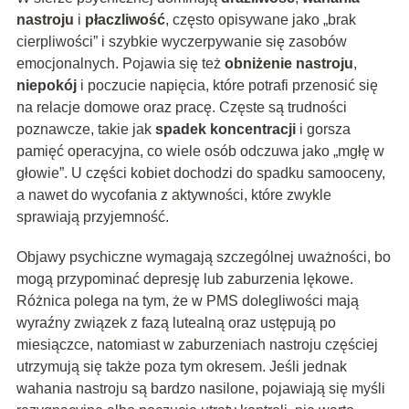
nastroju
i
płaczliwość
, często opisywane jako „brak
cierpliwości” i szybkie wyczerpywanie się zasobów
emocjonalnych. Pojawia się też
obniżenie nastroju
,
niepokój
i poczucie napięcia, które potrafi przenosić się
na relacje domowe oraz pracę. Częste są trudności
poznawcze, takie jak
spadek koncentracji
i gorsza
pamięć operacyjna, co wiele osób odczuwa jako „mgłę w
głowie”. U części kobiet dochodzi do spadku samooceny,
a nawet do wycofania z aktywności, które zwykle
sprawiają przyjemność.
Objawy psychiczne wymagają szczególnej uważności, bo
mogą przypominać depresję lub zaburzenia lękowe.
Różnica polega na tym, że w PMS dolegliwości mają
wyraźny związek z fazą lutealną oraz ustępują po
miesiączce, natomiast w zaburzeniach nastroju częściej
utrzymują się także poza tym okresem. Jeśli jednak
wahania nastroju są bardzo nasilone, pojawiają się myśli