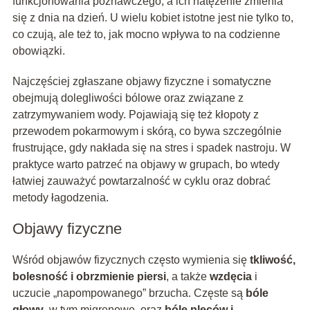
funkcjonowania poznawczego, a ich natężenie zmienia
się z dnia na dzień. U wielu kobiet istotne jest nie tylko to,
co czują, ale też to, jak mocno wpływa to na codzienne
obowiązki.
Najczęściej zgłaszane objawy fizyczne i somatyczne
obejmują dolegliwości bólowe oraz związane z
zatrzymywaniem wody. Pojawiają się też kłopoty z
przewodem pokarmowym i skórą, co bywa szczególnie
frustrujące, gdy nakłada się na stres i spadek nastroju. W
praktyce warto patrzeć na objawy w grupach, bo wtedy
łatwiej zauważyć powtarzalność w cyklu oraz dobrać
metody łagodzenia.
Objawy fizyczne
Wśród objawów fizycznych często wymienia się
tkliwość,
bolesność i obrzmienie piersi
, a także
wzdęcia
i
uczucie „napompowanego” brzucha. Częste są
bóle
głowy
, w tym migrenowe, oraz
bóle pleców i