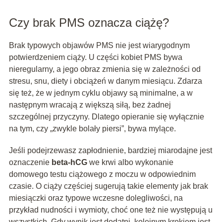
Czy brak PMS oznacza ciążę?
Brak typowych objawów PMS nie jest wiarygodnym
potwierdzeniem ciąży. U części kobiet PMS bywa
nieregularny, a jego obraz zmienia się w zależności od
stresu, snu, diety i obciążeń w danym miesiącu. Zdarza
się też, że w jednym cyklu objawy są minimalne, a w
następnym wracają z większą siłą, bez żadnej
szczególnej przyczyny. Dlatego opieranie się wyłącznie
na tym, czy „zwykle bolały piersi”, bywa mylące.
Jeśli podejrzewasz zapłodnienie, bardziej miarodajne jest
oznaczenie
beta-hCG
we krwi albo wykonanie
domowego testu ciążowego z moczu w odpowiednim
czasie. O ciąży częściej sugerują takie elementy jak brak
miesiączki oraz typowe wczesne dolegliwości, na
przykład nudności i wymioty, choć one też nie występują u
wszystkich. Gdy wynik jest dodatni, kolejnym krokiem jest