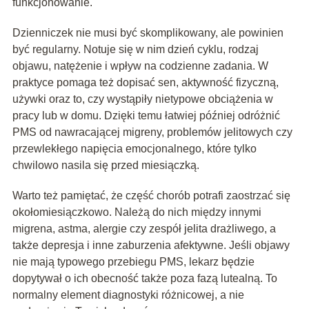
funkcjonowanie.
Dzienniczek nie musi być skomplikowany, ale powinien
być regularny. Notuje się w nim dzień cyklu, rodzaj
objawu, natężenie i wpływ na codzienne zadania. W
praktyce pomaga też dopisać sen, aktywność fizyczną,
używki oraz to, czy wystąpiły nietypowe obciążenia w
pracy lub w domu. Dzięki temu łatwiej później odróżnić
PMS od nawracającej migreny, problemów jelitowych czy
przewlekłego napięcia emocjonalnego, które tylko
chwilowo nasila się przed miesiączką.
Warto też pamiętać, że część chorób potrafi zaostrzać się
okołomiesiączkowo. Należą do nich między innymi
migrena, astma, alergie czy zespół jelita drażliwego, a
także depresja i inne zaburzenia afektywne. Jeśli objawy
nie mają typowego przebiegu PMS, lekarz będzie
dopytywał o ich obecność także poza fazą lutealną. To
normalny element diagnostyki różnicowej, a nie