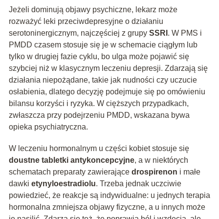
Jeżeli dominują objawy psychiczne, lekarz może
rozważyć leki przeciwdepresyjne o działaniu
serotoninergicznym, najczęściej z grupy
SSRI
. W PMS i
PMDD czasem stosuje się je w schemacie ciągłym lub
tylko w drugiej fazie cyklu, bo ulga może pojawić się
szybciej niż w klasycznym leczeniu depresji. Zdarzają się
działania niepożądane, takie jak nudności czy uczucie
osłabienia, dlatego decyzję podejmuje się po omówieniu
bilansu korzyści i ryzyka. W cięższych przypadkach,
zwłaszcza przy podejrzeniu PMDD, wskazana bywa
opieka psychiatryczna.
W leczeniu hormonalnym u części kobiet stosuje się
doustne tabletki antykoncepcyjne
, a w niektórych
schematach preparaty zawierające
drospirenon
i małe
dawki
etynyloestradiolu
. Trzeba jednak uczciwie
powiedzieć, że reakcje są indywidualne: u jednych terapia
hormonalna zmniejsza objawy fizyczne, a u innych może
je nasilić. Zdarza się też, że poprawia ból i wzdęcia, ale