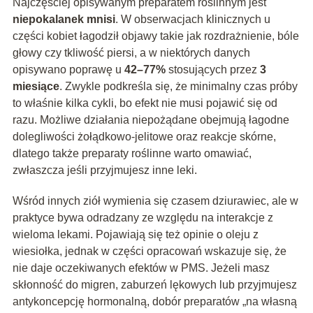
Najczęściej opisywanym preparatem roślinnym jest
niepokalanek mnisi
. W obserwacjach klinicznych u
części kobiet łagodził objawy takie jak rozdrażnienie, bóle
głowy czy tkliwość piersi, a w niektórych danych
opisywano poprawę u
42–77%
stosujących przez
3
miesiące
. Zwykle podkreśla się, że minimalny czas próby
to właśnie kilka cykli, bo efekt nie musi pojawić się od
razu. Możliwe działania niepożądane obejmują łagodne
dolegliwości żołądkowo-jelitowe oraz reakcje skórne,
dlatego także preparaty roślinne warto omawiać,
zwłaszcza jeśli przyjmujesz inne leki.
Wśród innych ziół wymienia się czasem dziurawiec, ale w
praktyce bywa odradzany ze względu na interakcje z
wieloma lekami. Pojawiają się też opinie o oleju z
wiesiołka, jednak w części opracowań wskazuje się, że
nie daje oczekiwanych efektów w PMS. Jeżeli masz
skłonność do migren, zaburzeń lękowych lub przyjmujesz
antykoncepcję hormonalną, dobór preparatów „na własną