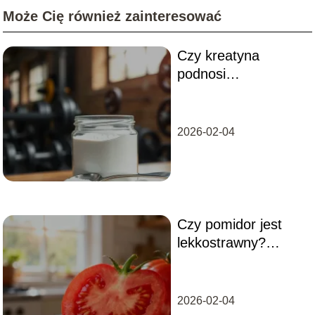
Może Cię również zainteresować
Czy kreatyna
podnosi
testosteron?
Odpowiedzi na
najważniejsze
2026-02-04
pytania
Czy pomidor jest
lekkostrawny?
Wszystko co musisz
wiedzieć
2026-02-04