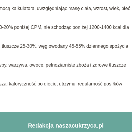
cą kalkulatora, uwzględniając masę ciała, wzrost, wiek, płeć 
10-20% poniżej CPM, nie schodząc poniżej 1200-1400 kcal dla
%, tłuszcze 25-30%, węglowodany 45-55% dziennego spożycia
yby, warzywa, owoce, pełnoziarniste zboża i zdrowe tłuszcze
szaj kaloryczność po diecie, utrzymuj regularność posiłków i
Redakcja naszacukrzyca.pl