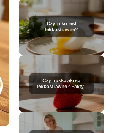
Czy jajko jest
lekkostrawne?
Wszystko, co musisz
wiedzieć
Czy truskawki są
lekkostrawne? Fakty i
mity o trawieniu