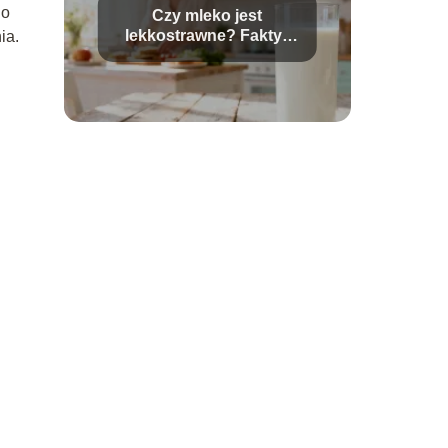
do
Czy mleko jest
lekkostrawne? Fakty i
ia.
mity na temat trawienia