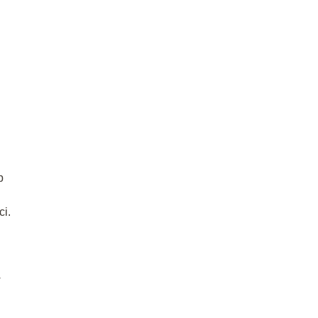
b
ci.
w