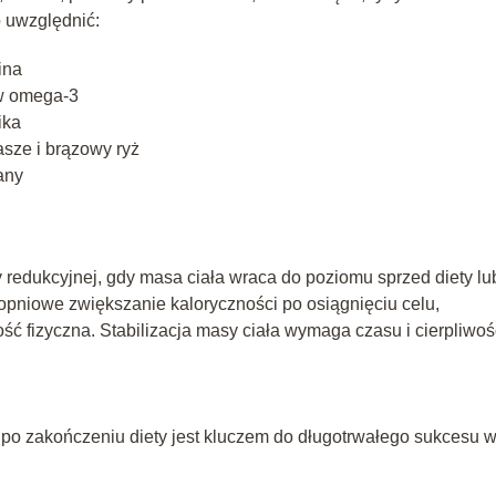
o uwzględnić:
ina
 w omega-3
ika
asze i brązowy ryż
iany
ty redukcyjnej, gdy masa ciała wraca do poziomu sprzed diety lu
opniowe zwiększanie kaloryczności po osiągnięciu celu,
ć fizyczna. Stabilizacja masy ciała wymaga czasu i cierpliwoś
o zakończeniu diety jest kluczem do długotrwałego sukcesu 