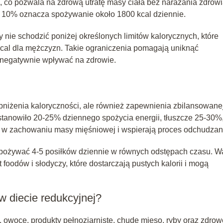
 co pozwala na zdrową utratę masy ciała bez narażania zdrowi
t 10% oznacza spożywanie około 1800 kcal dziennie.
y nie schodzić poniżej określonych limitów kalorycznych, które
kcal dla mężczyzn. Takie ograniczenia pomagają uniknąć
negatywnie wpływać na zdrowie.
bniżenia kaloryczności, ale również zapewnienia zbilansowane
stanowiło 20-25% dziennego spożycia energii, tłuszcze 25-30%
w zachowaniu masy mięśniowej i wspierają proces odchudzan
 spożywać 4-5 posiłków dziennie w równych odstępach czasu. W
foodów i słodyczy, które dostarczają pustych kalorii i mogą
 diecie redukcyjnej?
owoce, produkty pełnoziarniste, chude mięso, ryby oraz zdrow