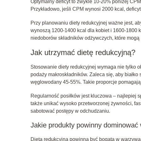
Optymalny deficyt to zwykle 10-20% poniżej CPM,
Przykładowo, jeśli CPM wynosi 2000 kcal, deficy
Przy planowaniu diety redukcyjnej ważne jest, ab
wynoszą 1200-1400 kcal dla kobiet i 1600-1800 
niedoborów składników odżywczych, które mogą 
Jak utrzymać dietę redukcyjną?
Stosowanie diety redukcyjnej wymaga nie tylko o
podaży makroskładników. Zaleca się, aby białko 
węglowodany 45-55%. Takie proporcje pomagają 
Regularność posiłków jest kluczowa – najlepiej
także unikać wysoko przetworzonej żywności, fast 
sabotować postępy w odchudzaniu.
Jakie produkty powinny dominować w
Dieta redukcyjna powinna być bogata w warzywa, 