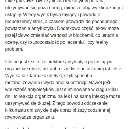
takie jak
CRP
,
OB
czy liczba leukocytów potrafią
utrzymywać się poza normą, mimo że objawy kliniczne już
ustąpiły. Wtedy wynik bywa mylący i powoduje
niepotrzebny stres, a czasem prowadzi do pochopnego
powtarzania antybiotyku. Dodatkowo część leków może
przejściowo zmieniać wartości w biochemii, co utrudnia
ocenę, czy to „pozostałość po leczeniu”, czy realny
problem.
Istotne jest też to, że niektóre antybiotyki pozostają w
organizmie dłużej niż doba czy dwie po ostatniej tabletce.
Wynika to z farmakokinetyki, czyli sposobu
metabolizowania i wydalania substancji. Nawet jeśli
większość antybiotyków jest eliminowana w ciągu kilku
dni, to reakcja organizmu na lek i na samą infekcję może
utrzymywać się dłużej. Z tego powodu odczekanie
kilkunastu dni zwykle daje obraz bliższy codziennej
równowadze organizmu.