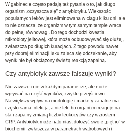
W gabinecie często padają też pytania o to, jak długo
organizm „oczyszcza się” z antybiotyku. Większość
popularnych leków jest eliminowana w ciągu kilku dni, ale
to nie oznacza, że organizm w tym samym tempie wraca
do pełnej równowagi. Do tego dochodzi kwestia
mikrobioty jelitowej, która może odbudowywać się dłużej,
zwłaszcza po długich kuracjach. Z tego powodu nawet
przy dobrej eliminacji leku zaleca się odczekanie, aby
wynik nie był obciążony świeżą reakcją zapalną.
Czy antybiotyk zawsze fałszuje wyniki?
Nie zawsze i nie w każdym parametrze, ale może
wpływać na część wyników, zwykle przejściowo.
Największy wpływ na morfologię i markery zapalne ma
często sama infekcja, a nie lek, bo organizm reaguje na
stan zapalny zmianą liczby leukocytów czy wzrostem
CRP. Antybiotyk może natomiast dołożyć swoje „piętno” w
biochemii, zwłaszcza w parametrach wątrobowych i