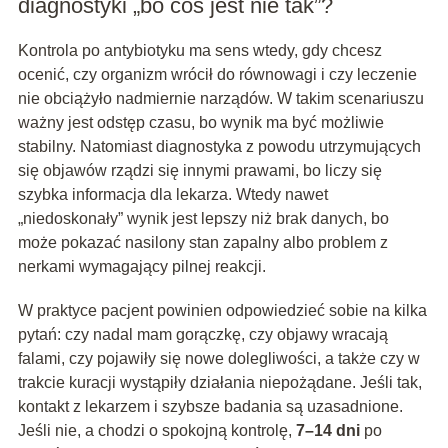
diagnostyki „bo coś jest nie tak”?
Kontrola po antybiotyku ma sens wtedy, gdy chcesz
ocenić, czy organizm wrócił do równowagi i czy leczenie
nie obciążyło nadmiernie narządów. W takim scenariuszu
ważny jest odstęp czasu, bo wynik ma być możliwie
stabilny. Natomiast diagnostyka z powodu utrzymujących
się objawów rządzi się innymi prawami, bo liczy się
szybka informacja dla lekarza. Wtedy nawet
„niedoskonały” wynik jest lepszy niż brak danych, bo
może pokazać nasilony stan zapalny albo problem z
nerkami wymagający pilnej reakcji.
W praktyce pacjent powinien odpowiedzieć sobie na kilka
pytań: czy nadal mam gorączkę, czy objawy wracają
falami, czy pojawiły się nowe dolegliwości, a także czy w
trakcie kuracji wystąpiły działania niepożądane. Jeśli tak,
kontakt z lekarzem i szybsze badania są uzasadnione.
Jeśli nie, a chodzi o spokojną kontrolę,
7–14 dni
po