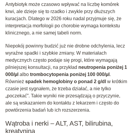
Antybiotyk może czasowo wpływać na liczbę komórek
krwi, ale dzieje się to rzadko i zwykle przy dłuższych
kuracjach. Dlatego w 2026 roku nadal przyjmuje się, że
interpretacja morfologii po chorobie wymaga kontekstu
klinicznego, a nie samej tabeli norm.
Niepokój powinny budzić już nie drobne odchylenia, lecz
wyraźne spadki i szybkie zmiany. W materiałach
medycznych często podaje się progi, które wymagają
pilniejszej konsultacji, na przykład
neutropenia poniżej 1
000/µl
albo
trombocytopenia poniżej 100 000/µl
.
Również
spadek hemoglobiny o ponad 2 g/dl
w krótkim
czasie jest sygnałem, że trzeba działać, a nie tylko
„poczekać”. Takie wyniki nie przesądzają o przyczynie,
ale są wskazaniem do kontaktu z lekarzem i często do
powtórzenia badań lub ich rozszerzenia.
Wątroba i nerki – ALT, AST, bilirubina,
kreatynina