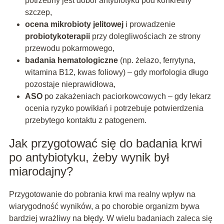
potrzebny jest dobór antybiotyku pod konkretny
szczep,
ocena mikrobioty jelitowej
i prowadzenie
probiotykoterapii
przy dolegliwościach ze strony
przewodu pokarmowego,
badania hematologiczne
(np. żelazo, ferrytyna,
witamina B12, kwas foliowy) – gdy morfologia długo
pozostaje nieprawidłowa,
ASO
po zakażeniach paciorkowcowych – gdy lekarz
ocenia ryzyko powikłań i potrzebuje potwierdzenia
przebytego kontaktu z patogenem.
Jak przygotować się do badania krwi
po antybiotyku, żeby wynik był
miarodajny?
Przygotowanie do pobrania krwi ma realny wpływ na
wiarygodność wyników, a po chorobie organizm bywa
bardziej wrażliwy na błędy. W wielu badaniach zaleca się