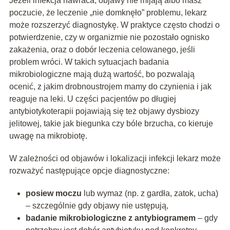
Jeżeli infekcja nawraca, objawy nie mijają albo masz
poczucie, że leczenie „nie domknęło” problemu, lekarz
może rozszerzyć diagnostykę. W praktyce często chodzi o
potwierdzenie, czy w organizmie nie pozostało ognisko
zakażenia, oraz o dobór leczenia celowanego, jeśli
problem wróci. W takich sytuacjach badania
mikrobiologiczne mają dużą wartość, bo pozwalają
ocenić, z jakim drobnoustrojem mamy do czynienia i jak
reaguje na leki. U części pacjentów po długiej
antybiotykoterapii pojawiają się też objawy dysbiozy
jelitowej, takie jak biegunka czy bóle brzucha, co kieruje
uwagę na mikrobiotę.
W zależności od objawów i lokalizacji infekcji lekarz może
rozważyć następujące opcje diagnostyczne:
posiew moczu
lub wymaz (np. z gardła, zatok, ucha)
– szczególnie gdy objawy nie ustępują,
badanie mikrobiologiczne z antybiogramem
– gdy