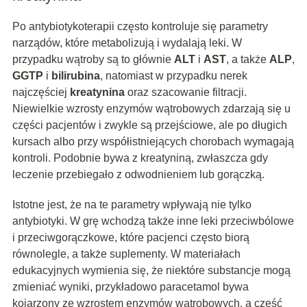
Po antybiotykoterapii często kontroluje się parametry
narządów, które metabolizują i wydalają leki. W
przypadku wątroby są to głównie
ALT
i
AST
, a także
ALP
,
GGTP
i
bilirubina
, natomiast w przypadku nerek
najczęściej
kreatynina
oraz szacowanie filtracji.
Niewielkie wzrosty enzymów wątrobowych zdarzają się u
części pacjentów i zwykle są przejściowe, ale po długich
kursach albo przy współistniejących chorobach wymagają
kontroli. Podobnie bywa z kreatyniną, zwłaszcza gdy
leczenie przebiegało z odwodnieniem lub gorączką.
Istotne jest, że na te parametry wpływają nie tylko
antybiotyki. W grę wchodzą także inne leki przeciwbólowe
i przeciwgorączkowe, które pacjenci często biorą
równolegle, a także suplementy. W materiałach
edukacyjnych wymienia się, że niektóre substancje mogą
zmieniać wyniki, przykładowo paracetamol bywa
kojarzony ze wzrostem enzymów wątrobowych, a część