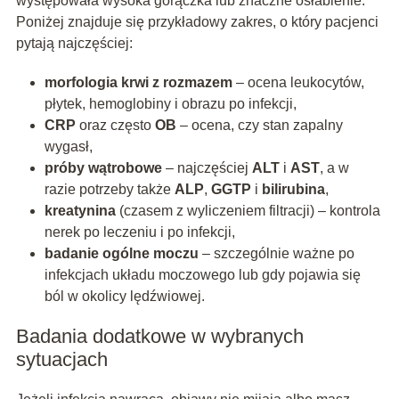
występowała wysoka gorączka lub znaczne osłabienie.
Poniżej znajduje się przykładowy zakres, o który pacjenci
pytają najczęściej:
morfologia krwi z rozmazem
– ocena leukocytów,
płytek, hemoglobiny i obrazu po infekcji,
CRP
oraz często
OB
– ocena, czy stan zapalny
wygasł,
próby wątrobowe
– najczęściej
ALT
i
AST
, a w
razie potrzeby także
ALP
,
GGTP
i
bilirubina
,
kreatynina
(czasem z wyliczeniem filtracji) – kontrola
nerek po leczeniu i po infekcji,
badanie ogólne moczu
– szczególnie ważne po
infekcjach układu moczowego lub gdy pojawia się
ból w okolicy lędźwiowej.
Badania dodatkowe w wybranych
sytuacjach