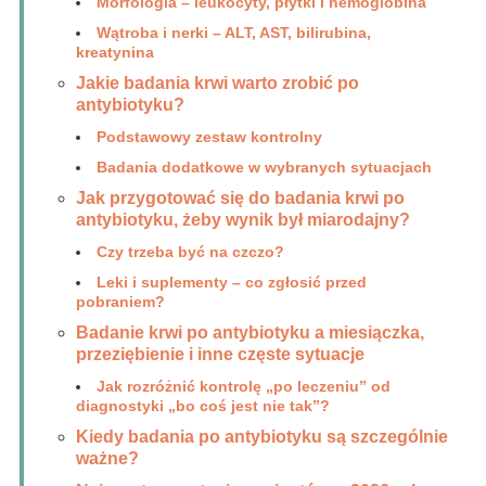
Morfologia – leukocyty, płytki i hemoglobina
Wątroba i nerki – ALT, AST, bilirubina,
kreatynina
Jakie badania krwi warto zrobić po
antybiotyku?
Podstawowy zestaw kontrolny
Badania dodatkowe w wybranych sytuacjach
Jak przygotować się do badania krwi po
antybiotyku, żeby wynik był miarodajny?
Czy trzeba być na czczo?
Leki i suplementy – co zgłosić przed
pobraniem?
Badanie krwi po antybiotyku a miesiączka,
przeziębienie i inne częste sytuacje
Jak rozróżnić kontrolę „po leczeniu” od
diagnostyki „bo coś jest nie tak”?
Kiedy badania po antybiotyku są szczególnie
ważne?