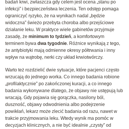
badań krwi, zwłaszcza gdy celem jest ocena „stanu po
infekcji” i bezpieczeństwa leczenia. Ten odstęp pomaga
ograniczyć ryzyko, że na wynikach nadal „będzie
widoczna” świeżo przebyta choroba albo przejściowe
działanie leku. W praktyce wiele gabinetów przyjmuje
zasadę, że
minimum to tydzień
, a komfortowym
terminem bywa
dwa tygodnie
. Różnice wynikają z tego,
że antybiotyki mają odmienne okresy półtrwania i inny
wpływ na wątrobę, nerki czy układ krwiotwórczy.
Warto też rozdzielić dwie sytuacje, które pacjenci często
wrzucają do jednego worka. Co innego badania robione
„profilaktycznie” po zakończonej kuracji, a co innego
badania wykonywane dlatego, że objawy nie ustępują lub
wracają. Gdy pojawia się gorączka, nasilony ból,
duszność, objawy odwodnienia albo podejrzenie
powikłań, lekarz może zlecić badania od razu, nawet w
trakcie przyjmowania leku. Wtedy wynik ma pomóc w
decyzjach klinicznych, a nie być idealnie „czysty” od