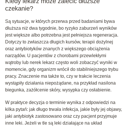
Kiedy lekarz może zalecić dłuższe
czekanie?
Są sytuacje, w których przerwa przed badaniami bywa
dłuższa niż dwa tygodnie, bo ryzyko zaburzeń wyników
jest większe albo potrzebna jest pełniejsza regeneracja.
Dotyczy to zwłaszcza długich kursów, terapii dożylnej
oraz antybiotyków znanych z większego obciążenia
narządów. U pacjentów z chorobami przewlekłymi
wątroby lub nerek lekarz często woli zobaczyć wyniki w
momencie, gdy organizm wrócił do stabilniejszego trybu
pracy. Znaczenie ma także to, czy w trakcie leczenia
wystąpiły działania niepożądane, na przykład nasilona
biegunka, zażółcenie skóry, wysypka czy osłabienie.
W praktyce decyzja o terminie wynika z odpowiedzi na
kilka pytań: jak długo trwała infekcja, jakie były jej objawy,
jaki antybiotyk zastosowano oraz czy pacjent przyjmuje
inne leki. Jeżeli w tle są leki działające na układ