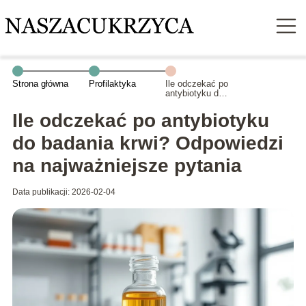
Strona główna
Profilaktyka
Ile odczekać po
antybiotyku do
badania krwi?
Odpowiedzi na
Ile odczekać po antybiotyku
najważniejsze
pytania
do badania krwi? Odpowiedzi
na najważniejsze pytania
Data publikacji: 2026-02-04