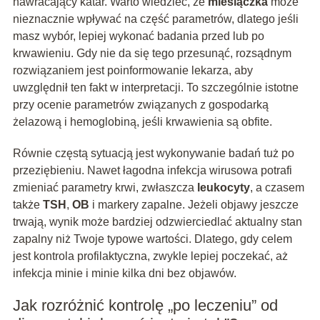
nawracający katar. Warto wiedzieć, że
miesiączka
może
nieznacznie wpływać na część parametrów, dlatego jeśli
masz wybór, lepiej wykonać badania przed lub po
krwawieniu. Gdy nie da się tego przesunąć, rozsądnym
rozwiązaniem jest poinformowanie lekarza, aby
uwzględnił ten fakt w interpretacji. To szczególnie istotne
przy ocenie parametrów związanych z gospodarką
żelazową i hemoglobiną, jeśli krwawienia są obfite.
Równie częstą sytuacją jest wykonywanie badań tuż po
przeziębieniu. Nawet łagodna infekcja wirusowa potrafi
zmieniać parametry krwi, zwłaszcza
leukocyty
, a czasem
także
TSH
,
OB
i markery zapalne. Jeżeli objawy jeszcze
trwają, wynik może bardziej odzwierciedlać aktualny stan
zapalny niż Twoje typowe wartości. Dlatego, gdy celem
jest kontrola profilaktyczna, zwykle lepiej poczekać, aż
infekcja minie i minie kilka dni bez objawów.
Jak rozróżnić kontrolę „po leczeniu” od