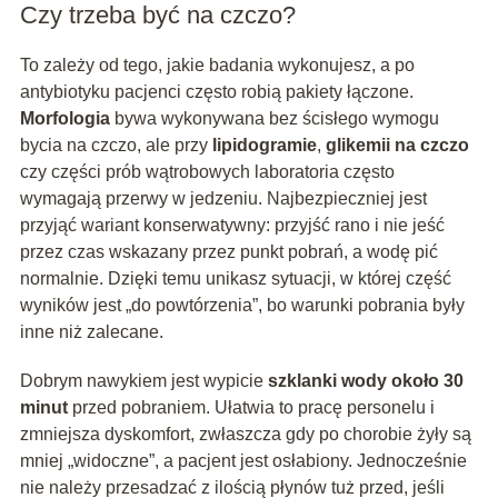
Czy trzeba być na czczo?
To zależy od tego, jakie badania wykonujesz, a po
antybiotyku pacjenci często robią pakiety łączone.
Morfologia
bywa wykonywana bez ścisłego wymogu
bycia na czczo, ale przy
lipidogramie
,
glikemii na czczo
czy części prób wątrobowych laboratoria często
wymagają przerwy w jedzeniu. Najbezpieczniej jest
przyjąć wariant konserwatywny: przyjść rano i nie jeść
przez czas wskazany przez punkt pobrań, a wodę pić
normalnie. Dzięki temu unikasz sytuacji, w której część
wyników jest „do powtórzenia”, bo warunki pobrania były
inne niż zalecane.
Dobrym nawykiem jest wypicie
szklanki wody około 30
minut
przed pobraniem. Ułatwia to pracę personelu i
zmniejsza dyskomfort, zwłaszcza gdy po chorobie żyły są
mniej „widoczne”, a pacjent jest osłabiony. Jednocześnie
nie należy przesadzać z ilością płynów tuż przed, jeśli