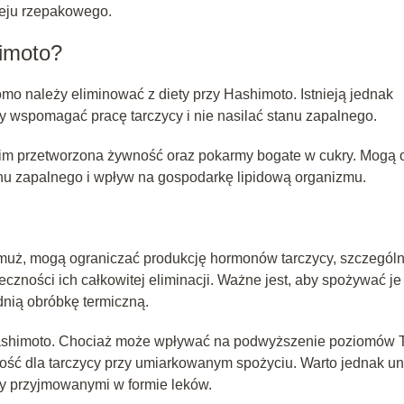
oleju rzepakowego.
himoto?
mo należy eliminować z diety przy Hashimoto. Istnieją jednak
by wspomagać pracę tarczycy i nie nasilać stanu zapalnego.
tkim przetworzona żywność oraz pokarmy bogate w cukry. Mogą 
nu zapalnego i wpływ na gospodarkę lipidową organizmu.
jarmuż, mogą ograniczać produkcję hormonów tarczycy, szczególn
eczności ich całkowitej eliminacji. Ważne jest, aby spożywać je
dnią obróbkę termiczną.
 Hashimoto. Chociaż może wpływać na podwyższenie poziomów 
ść dla tarczycy przy umiarkowanym spożyciu. Warto jednak un
cy przyjmowanymi w formie leków.