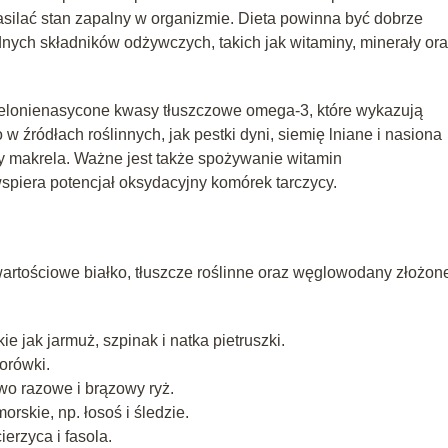
asilać stan zapalny w organizmie. Dieta powinna być dobrze
nych składników odżywczych, takich jak witaminy, minerały or
ielonienasycone kwasy tłuszczowe omega-3, które wykazują
 źródłach roślinnych, jak pestki dyni, siemię lniane i nasiona
 czy makrela. Ważne jest także spożywanie witamin
wspiera potencjał oksydacyjny komórek tarczycy.
rtościowe białko, tłuszcze roślinne oraz węglowodany złożon
e jak jarmuż, szpinak i natka pietruszki.
orówki.
wo razowe i brązowy ryż.
orskie, np. łosoś i śledzie.
ierzyca i fasola.