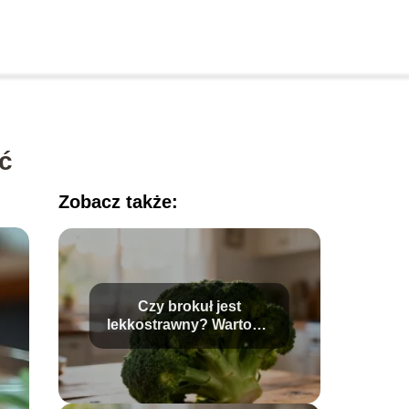
ć
Zobacz także:
Czy brokuł jest
lekkostrawny? Wartości
odżywcze i porady