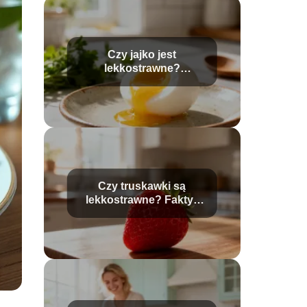
Czy jajko jest
lekkostrawne?
Wszystko, co musisz
wiedzieć
Czy truskawki są
lekkostrawne? Fakty i
mity o trawieniu