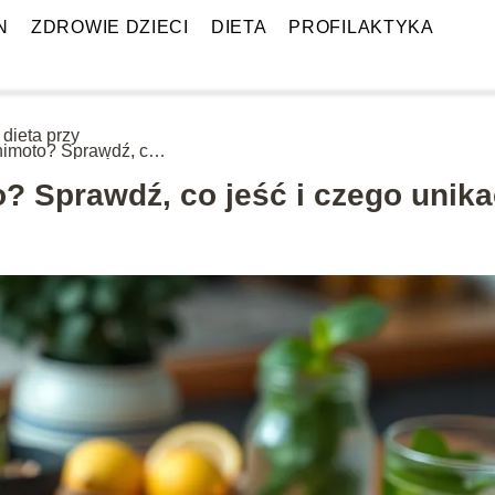
N
ZDROWIE DZIECI
DIETA
PROFILAKTYKA
 dieta przy
imoto? Sprawdź, co
 i czego unikać
? Sprawdź, co jeść i czego unika