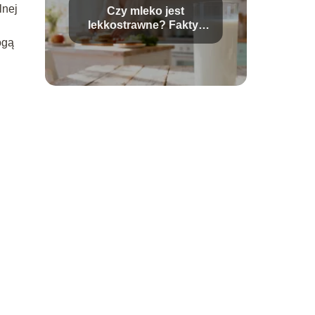
lnej
Czy mleko jest
lekkostrawne? Fakty i
mity na temat trawienia
ogą