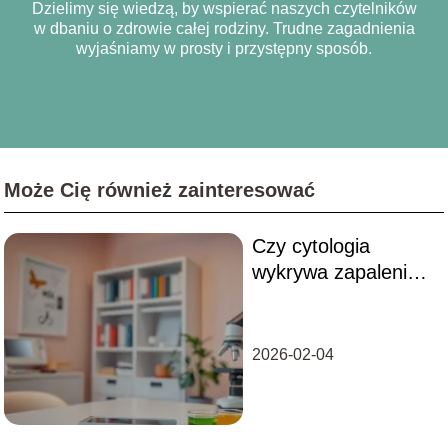
Dzielimy się wiedzą, by wspierać naszych czytelników
w dbaniu o zdrowie całej rodziny. Trudne zagadnienia
wyjaśniamy w prosty i przystępny sposób.
Może Cię również zainteresować
Czy cytologia
wykrywa zapalenie
przydatków?
Odpowiadamy na
pytania
2026-02-04