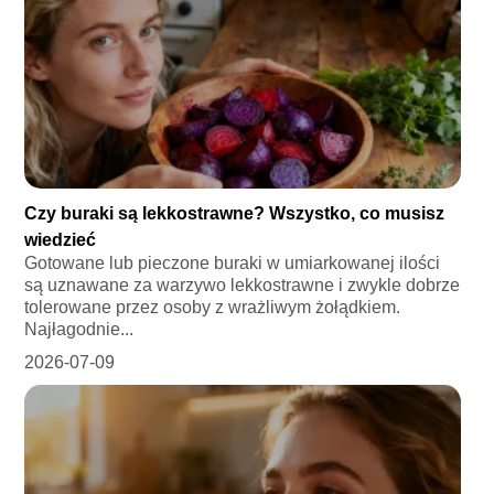
Czy buraki są lekkostrawne? Wszystko, co musisz
wiedzieć
Gotowane lub pieczone buraki w umiarkowanej ilości
są uznawane za warzywo lekkostrawne i zwykle dobrze
tolerowane przez osoby z wrażliwym żołądkiem.
Najłagodnie...
2026-07-09