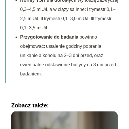
Normy TSH dla dorosłych
wynoszą zazwyczaj
0,3–4,5 mIU/l, a w ciąży są inne: I trymestr 0,1–
2,5 mIU/l, II trymestr 0,1–3,0 mIU/l, III trymestr
0,1–3,5 mIU/l.
Przygotowanie do badania
powinno
obejmować: ustalenie godziny pobrania,
unikanie alkoholu na 2–3 dni przed, oraz
ewentualne odstawienie biotyny na 3 dni przed
badaniem.
Zobacz także: