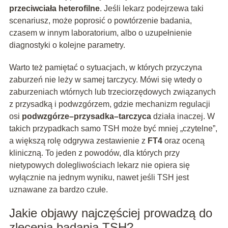
przeciwciała heterofilne
. Jeśli lekarz podejrzewa taki
scenariusz, może poprosić o powtórzenie badania,
czasem w innym laboratorium, albo o uzupełnienie
diagnostyki o kolejne parametry.
Warto też pamiętać o sytuacjach, w których przyczyna
zaburzeń nie leży w samej tarczycy. Mówi się wtedy o
zaburzeniach wtórnych lub trzeciorzędowych związanych
z przysadką i podwzgórzem, gdzie mechanizm regulacji
osi
podwzgórze–przysadka–tarczyca
działa inaczej. W
takich przypadkach samo TSH może być mniej „czytelne”,
a większą rolę odgrywa zestawienie z
FT4
oraz oceną
kliniczną. To jeden z powodów, dla których przy
nietypowych dolegliwościach lekarz nie opiera się
wyłącznie na jednym wyniku, nawet jeśli TSH jest
uznawane za bardzo czułe.
Jakie objawy najczęściej prowadzą do
zlecenia badania TSH?