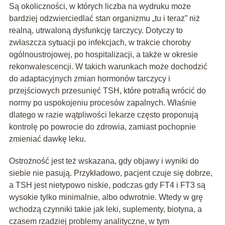
Są okoliczności, w których liczba na wydruku może
bardziej odzwierciedlać stan organizmu „tu i teraz” niż
realną, utrwaloną dysfunkcję tarczycy. Dotyczy to
zwłaszcza sytuacji po infekcjach, w trakcie choroby
ogólnoustrojowej, po hospitalizacji, a także w okresie
rekonwalescencji. W takich warunkach może dochodzić
do adaptacyjnych zmian hormonów tarczycy i
przejściowych przesunięć TSH, które potrafią wrócić do
normy po uspokojeniu procesów zapalnych. Właśnie
dlatego w razie wątpliwości lekarze często proponują
kontrolę po powrocie do zdrowia, zamiast pochopnie
zmieniać dawkę leku.
Ostrożność jest też wskazana, gdy objawy i wyniki do
siebie nie pasują. Przykładowo, pacjent czuje się dobrze,
a TSH jest nietypowo niskie, podczas gdy FT4 i FT3 są
wysokie tylko minimalnie, albo odwrotnie. Wtedy w grę
wchodzą czynniki takie jak leki, suplementy, biotyna, a
czasem rzadziej problemy analityczne, w tym