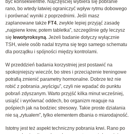
być konsekwentne. Najczęściej wybiera się pobranie
rano, bo wtedy łatwiej ograniczyć wpływ rytmu dobowego
i porównać wyniki z poprzednimi. Jeśli masz
zaplanowane także
FT4
, zwykle lepiej przyjąć zasadę
„najpierw krew, potem tabletka”, szczególnie gdy leczysz
się
lewotyroksyną
. Jeżeli badanie dotyczy wyłącznie
TSH, wiele osób nadal trzyma się tego samego schematu
dla porządku i spójności między kontrolami.
W przeddzień badania korzystniej jest postawić na
spokojniejszy wieczór, bo stres i przeciążenie treningowe
potrafią zmienić parametry hormonalne. Dobrze też nie
robić z pobrania „wyścigu”, czyli nie wpadać do punktu
pobrań zdyszanym. Warto przyjść kilka minut wcześniej,
usiąść i wyrównać oddech, bo organizm reaguje na
pośpiech jak na bodziec stresowy. Takie proste działania
nie są „rytuałem”, tylko elementem dbania o miarodajność.
Istotny jest też aspekt techniczny pobrania krwi. Rano po