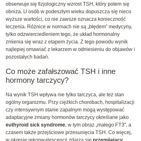
obserwuje się fizjologiczny wzrost TSH, który potem się
obniża. U osób w podeszłym wieku dopuszcza się nieco
wyższe wartości, co nie zawsze oznacza konieczność
leczenia. Różnice w normach nie są „błędem” medycyny,
tylko odzwierciedleniem tego, że układ hormonalny
zmienia się wraz z etapem życia. Z tego powodu wynik
najlepiej omawiać z lekarzem w odniesieniu do objawów i
pozostałych badań.
Co może zafałszować TSH i inne
hormony tarczycy?
Na wynik TSH wpływa nie tylko tarczyca, ale też stan
ogólny organizmu. Przy ciężkich chorobach, hospitalizacji
czy intensywnym stanie zapalnym mogą występować
adaptacyjne zmiany hormonów tarczycy określane jako
euthyroid sick syndrome
, w tym obraz „małego FT3”, a
czasem także przejściowe przesunięcia TSH. Co więcej,
w okresie rekonwalescencji zdarza się
przemijający