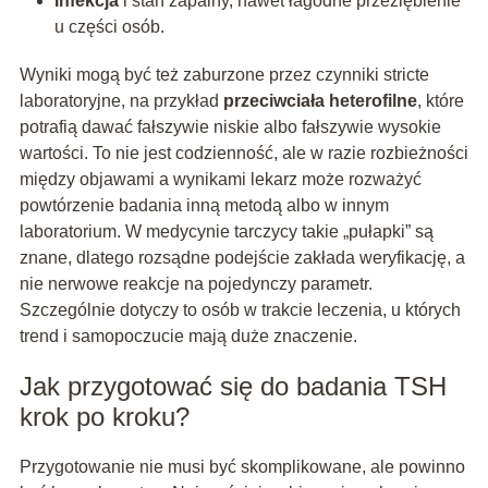
Infekcja
i stan zapalny, nawet łagodne przeziębienie
u części osób.
Wyniki mogą być też zaburzone przez czynniki stricte
laboratoryjne, na przykład
przeciwciała heterofilne
, które
potrafią dawać fałszywie niskie albo fałszywie wysokie
wartości. To nie jest codzienność, ale w razie rozbieżności
między objawami a wynikami lekarz może rozważyć
powtórzenie badania inną metodą albo w innym
laboratorium. W medycynie tarczycy takie „pułapki” są
znane, dlatego rozsądne podejście zakłada weryfikację, a
nie nerwowe reakcje na pojedynczy parametr.
Szczególnie dotyczy to osób w trakcie leczenia, u których
trend i samopoczucie mają duże znaczenie.
Jak przygotować się do badania TSH
krok po kroku?
Przygotowanie nie musi być skomplikowane, ale powinno