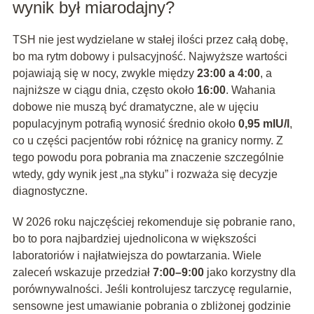
wynik był miarodajny?
TSH nie jest wydzielane w stałej ilości przez całą dobę,
bo ma rytm dobowy i pulsacyjność. Najwyższe wartości
pojawiają się w nocy, zwykle między
23:00 a 4:00
, a
najniższe w ciągu dnia, często około
16:00
. Wahania
dobowe nie muszą być dramatyczne, ale w ujęciu
populacyjnym potrafią wynosić średnio około
0,95 mIU/l
,
co u części pacjentów robi różnicę na granicy normy. Z
tego powodu pora pobrania ma znaczenie szczególnie
wtedy, gdy wynik jest „na styku” i rozważa się decyzje
diagnostyczne.
W 2026 roku najczęściej rekomenduje się pobranie rano,
bo to pora najbardziej ujednolicona w większości
laboratoriów i najłatwiejsza do powtarzania. Wiele
zaleceń wskazuje przedział
7:00–9:00
jako korzystny dla
porównywalności. Jeśli kontrolujesz tarczycę regularnie,
sensowne jest umawianie pobrania o zbliżonej godzinie