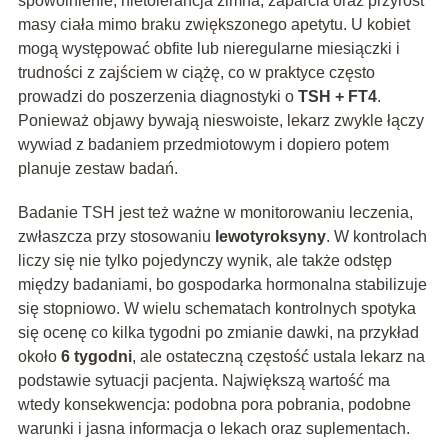
spowolnienie, nietolerancja zimna, zaparcia oraz przyrost
masy ciała mimo braku zwiększonego apetytu. U kobiet
mogą występować obfite lub nieregularne miesiączki i
trudności z zajściem w ciążę, co w praktyce często
prowadzi do poszerzenia diagnostyki o
TSH + FT4
.
Ponieważ objawy bywają nieswoiste, lekarz zwykle łączy
wywiad z badaniem przedmiotowym i dopiero potem
planuje zestaw badań.
Badanie TSH jest też ważne w monitorowaniu leczenia,
zwłaszcza przy stosowaniu
lewotyroksyny
. W kontrolach
liczy się nie tylko pojedynczy wynik, ale także odstęp
między badaniami, bo gospodarka hormonalna stabilizuje
się stopniowo. W wielu schematach kontrolnych spotyka
się ocenę co kilka tygodni po zmianie dawki, na przykład
około
6 tygodni
, ale ostateczną częstość ustala lekarz na
podstawie sytuacji pacjenta. Największą wartość ma
wtedy konsekwencja: podobna pora pobrania, podobne
warunki i jasna informacja o lekach oraz suplementach.