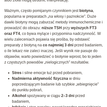
albo zioła mogą utrudnić interpretację.
Ważnym, często pomijanym czynnikiem jest
biotyna
,
popularna w preparatach „na włosy i paznokcie”. Duże
dawki biotyny mogą zaburzać metody immunochemiczne i
prowadzić do obrazu:
niższe TSH
przy
wyższych FT3
oraz FT4
, co bywa mylące i przypomina nadczynność. W
wielu zaleceniach pojawia się prośba, by odstawić
preparaty z biotyną na
co najmniej 3 dni
przed badaniem,
o ile lekarz nie zaleci inaczej. Jeśli wynik nie pasuje do
objawów, warto powiedzieć o biotynie wprost, bo to jeden
z częstszych powodów „nielogicznych” rezultatów.
Stres
i silne emocje tuż przed pobraniem,
Nadmierna aktywność fizyczna
w dniu
poprzedzającym badanie lub szybkie „wbiegnięcie”
do punktu pobrań,
Alkohol
spożywany w ciągu
2–3 dni
przed
badaniem,