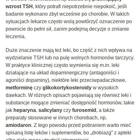
wzrost TSH
, który potrafi niepotrzebnie niepokoić, jeśli
badanie wykonano zbyt wcześnie po chorobie. W takich
sytuacjach lekarze często wolą powtórzyć oznaczenie po
powrocie do pełni sił, zanim podejmą decyzje o zmianie
leczenia.
Duże znaczenie mają też leki, bo część z nich wpływa na
wydzielanie TSH lub na pulę wolnych hormonów tarczycy.
W praktyce klinicznej często wymienia się m.in. leki
działające na układ dopaminergiczny (antagoniści i
agoniści dopaminy), niektóre leki przeciwpadaczkowe,
metforminę
czy
glikokortykosteroidy
w wysokich
dawkach. W różnych opisach pojawiają się również leki i
substancje mogące zmieniać dostępność hormonów, takie
jak
heparyna
,
salicylany
czy
furosemid
, a także
preparaty stosowane w innych chorobach, np.
amiodaron
. Z tego powodu przed pobraniem warto mieć
spisaną listę leków i suplementów, bo „drobiazg” z apteki