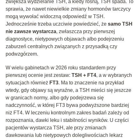
zwiększa wydzielanie TSH, a kiedy rosną, TSH spada. To
sprawia, że nawet niewielkie zmiany hormonów tarczycy
mogą wywołać widoczną odpowiedź w TSH.
Jednocześnie trzeba uczciwie powiedzieć, że
samo TSH
nie zawsze wystarcza
, zwłaszcza przy pierwszej
diagnostyce, nietypowych objawach albo podejrzeniu
zaburzeń centralnych związanych z przysadką czy
podwzgórzem.
W wielu gabinetach w 2026 roku standardem przy
pierwszej ocenie jest zestaw:
TSH + FT4
, a w wybranych
sytuacjach również
FT3
. Ma to znaczenie na przykład
wtedy, gdy objawy są wyraźne, a TSH mieści się jeszcze
w granicach normy, albo gdy podejrzewa się
nadczynność, w której FT3 bywa podwyższone bardziej
niż FT4. W leczeniu kontrolnym zakres badań zależy od
rozpoznania, dawki leku i stabilności wyników. U części
pacjentów wystarcza TSH, ale przy zmianach
dawkowania lub nietypowych dolegliwościach lekarz