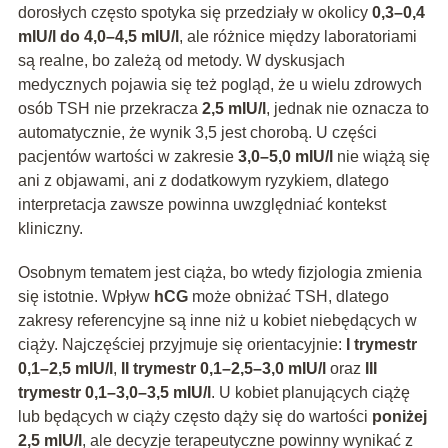
dorosłych często spotyka się przedziały w okolicy
0,3–0,4
mIU/l do 4,0–4,5 mIU/l
, ale różnice między laboratoriami
są realne, bo zależą od metody. W dyskusjach
medycznych pojawia się też pogląd, że u wielu zdrowych
osób TSH nie przekracza
2,5 mIU/l
, jednak nie oznacza to
automatycznie, że wynik 3,5 jest chorobą. U części
pacjentów wartości w zakresie
3,0–5,0 mIU/l
nie wiążą się
ani z objawami, ani z dodatkowym ryzykiem, dlatego
interpretacja zawsze powinna uwzględniać kontekst
kliniczny.
Osobnym tematem jest ciąża, bo wtedy fizjologia zmienia
się istotnie. Wpływ
hCG
może obniżać TSH, dlatego
zakresy referencyjne są inne niż u kobiet niebędących w
ciąży. Najczęściej przyjmuje się orientacyjnie:
I trymestr
0,1–2,5 mIU/l
,
II trymestr 0,1–2,5–3,0 mIU/l
oraz
III
trymestr 0,1–3,0–3,5 mIU/l
. U kobiet planujących ciążę
lub będących w ciąży często dąży się do wartości
poniżej
2,5 mIU/l
, ale decyzje terapeutyczne powinny wynikać z