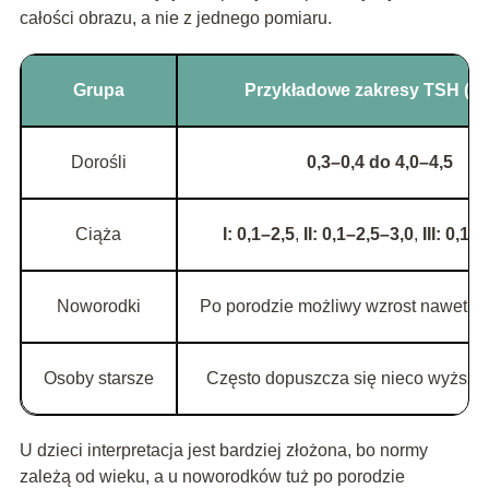
całości obrazu, a nie z jednego pomiaru.
Grupa
Przykładowe zakresy TSH (mI
Dorośli
0,3–0,4 do 4,0–4,5
Ciąża
I: 0,1–2,5
,
II: 0,1–2,5–3,0
,
III: 0,1–
Noworodki
Po porodzie możliwy wzrost nawet d
Osoby starsze
Często dopuszcza się nieco wyższe 
U dzieci interpretacja jest bardziej złożona, bo normy
zależą od wieku, a u noworodków tuż po porodzie